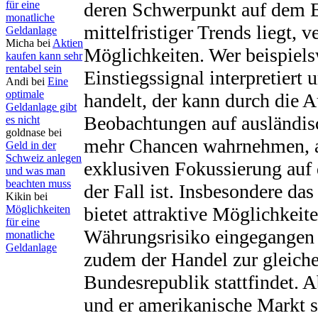
für eine
deren Schwerpunkt auf dem 
monatliche
mittelfristiger Trends liegt, v
Geldanlage
Micha bei
Aktien
Möglichkeiten. Wer beispiels
kaufen kann sehr
rentabel sein
Einstiegssignal interpretier
Andi bei
Eine
optimale
handelt, der kann durch die 
Geldanlage gibt
Beobachtungen auf ausländis
es nicht
goldnase bei
mehr Chancen wahrnehmen, al
Geld in der
Schweiz anlegen
exklusiven Fokussierung auf
und was man
beachten muss
der Fall ist. Insbesondere da
Kikin bei
Möglichkeiten
bietet attraktive Möglichkeite
für eine
Währungsrisiko eingegangen
monatliche
Geldanlage
zudem der Handel zur gleiche
Bundesrepublik stattfindet. A
und er amerikanische Markt s