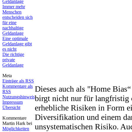
Geldanlage
Immer mehr
Menschen
entscheiden sich
für eine
nachhaltige
Geldanlage
Eine optimale
Geldanlage gibt
es nicht
Die richtige
private
Geldanlage
Meta
Einträge als RSS
Kommentare als
Dieses auch als "Home Bias
RSS
birgt nicht nur für langfristig
Nutzungshinweis
Impressum
erhebliche Risiken in Form e
Übersicht
Diversifikation und einem d
Kommentare
Martin Hark bei
unsystematischen Risiko. Auc
Möglichkeiten