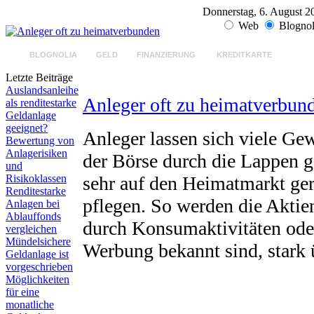
Donnerstag, 6. August 2
Web
Blognol
BLOGNOLIA
GELD
FINANZIERUNG
KREDITKARTE
GELD
Letzte Beiträge
Auslandsanleihe
Anleger oft zu heimatverbun
als renditestarke
Geldanlage
geeignet?
Anleger lassen sich viele Ge
Bewertung von
Anlagerisiken
der Börse durch die Lappen g
und
Risikoklassen
sehr auf den Heimatmarkt ge
Renditestarke
pflegen. So werden die Akti
Anlagen bei
Ablauffonds
durch Konsumaktivitäten oder
vergleichen
Mündelsichere
Werbung bekannt sind, stark 
Geldanlage ist
vorgeschrieben
Möglichkeiten
für eine
monatliche