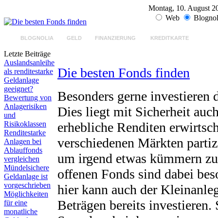
Montag, 10. August 20
Web
Blognol
BLOGNOLIA
GELD
FINANZIERUNG
KREDITKARTE
GELD
Letzte Beiträge
Auslandsanleihe
Die besten Fonds finden
als renditestarke
Geldanlage
geeignet?
Besonders gerne investieren 
Bewertung von
Anlagerisiken
Dies liegt mit Sicherheit auc
und
Risikoklassen
erhebliche Renditen erwirtsch
Renditestarke
verschiedenen Märkten partiz
Anlagen bei
Ablauffonds
um irgend etwas kümmern zu 
vergleichen
Mündelsichere
offenen Fonds sind dabei bes
Geldanlage ist
vorgeschrieben
hier kann auch der Kleinanle
Möglichkeiten
Beträgen bereits investieren.
für eine
monatliche