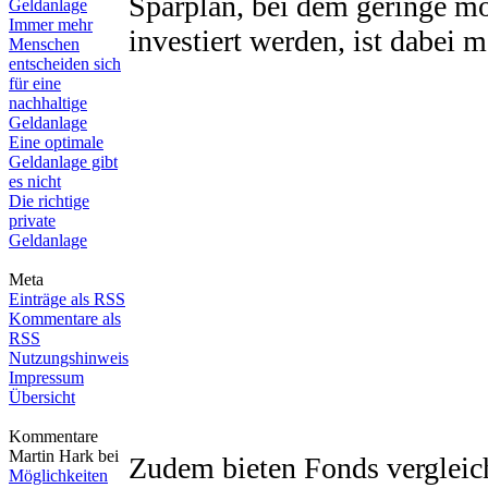
Sparplan, bei dem geringe 
Geldanlage
Immer mehr
investiert werden, ist dabei m
Menschen
entscheiden sich
für eine
nachhaltige
Geldanlage
Eine optimale
Geldanlage gibt
es nicht
Die richtige
private
Geldanlage
Meta
Einträge als RSS
Kommentare als
RSS
Nutzungshinweis
Impressum
Übersicht
Kommentare
Martin Hark bei
Zudem bieten Fonds vergleic
Möglichkeiten