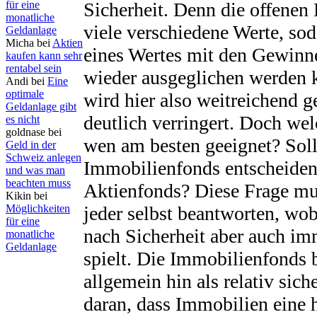
für eine
Sicherheit. Denn die offenen 
monatliche
viele verschiedene Werte, sod
Geldanlage
Micha bei
Aktien
eines Wertes mit den Gewinn
kaufen kann sehr
rentabel sein
wieder ausgeglichen werden 
Andi bei
Eine
optimale
wird hier also weitreichend g
Geldanlage gibt
deutlich verringert. Doch we
es nicht
goldnase bei
wen am besten geeignet? Sollt
Geld in der
Schweiz anlegen
Immobilienfonds entscheiden 
und was man
beachten muss
Aktienfonds? Diese Frage mus
Kikin bei
Möglichkeiten
jeder selbst beantworten, wo
für eine
nach Sicherheit aber auch im
monatliche
Geldanlage
spielt. Die Immobilienfonds 
allgemein hin als relativ sich
daran, dass Immobilien eine 