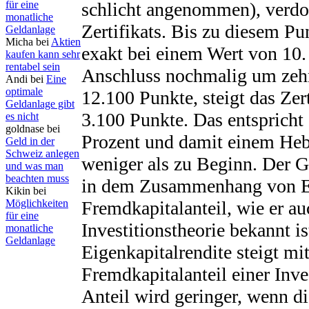
für eine
schlicht angenommen), verdop
monatliche
Zertifikats. Bis zu diesem Pun
Geldanlage
Micha bei
Aktien
exakt bei einem Wert von 10.
kaufen kann sehr
rentabel sein
Anschluss nochmalig um zehn
Andi bei
Eine
optimale
12.100 Punkte, steigt das Zer
Geldanlage gibt
3.100 Punkte. Das entspricht
es nicht
goldnase bei
Prozent und damit einem Heb
Geld in der
Schweiz anlegen
weniger als zu Beginn. Der Gr
und was man
beachten muss
in dem Zusammenhang von Ei
Kikin bei
Möglichkeiten
Fremdkapitalanteil, wie er au
für eine
Investitionstheorie bekannt is
monatliche
Geldanlage
Eigenkapitalrendite steigt mi
Fremdkapitalanteil einer Inve
Anteil wird geringer, wenn d