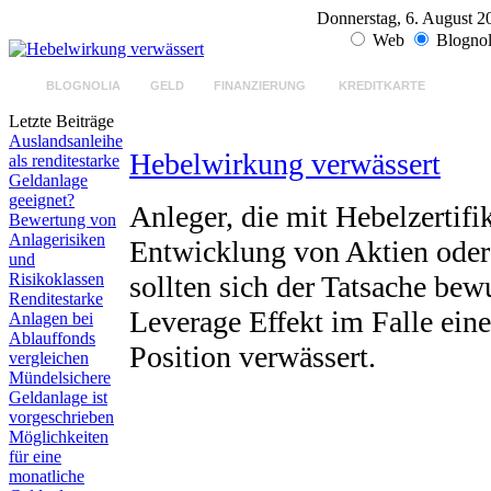
Donnerstag, 6. August 2
Web
Blognol
BLOGNOLIA
GELD
FINANZIERUNG
KREDITKARTE
GELD
Letzte Beiträge
Auslandsanleihe
Hebelwirkung verwässert
als renditestarke
Geldanlage
geeignet?
Anleger, die mit Hebelzertifi
Bewertung von
Anlagerisiken
Entwicklung von Aktien oder 
und
Risikoklassen
sollten sich der Tatsache bewu
Renditestarke
Leverage Effekt im Falle eine
Anlagen bei
Ablauffonds
Position verwässert.
vergleichen
Mündelsichere
Geldanlage ist
vorgeschrieben
Möglichkeiten
für eine
monatliche