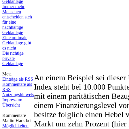
Geldanlage
Immer mehr
Menschen
entscheiden sich
für eine
nachhaltige
Geldanlage
Eine optimale
Geldanlage gibt
es nicht
Die richtige
private
Geldanlage
Meta
An einem Beispiel sei dieser 
Einträge als RSS
Kommentare als
Index steht bei 10.000 Punkte
RSS
mit einem paritätischen Bezug
Nutzungshinweis
Impressum
einem Finanzierungslevel von
Übersicht
besitze folglich einen Hebel 
Kommentare
Martin Hark bei
Markt um zehn Prozent (hier 
Möglichkeiten