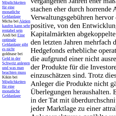
vergangenen Jahren eher mäß
Möglichkeiten
für eine
stachen eher durch horrende
monatliche
Verwaltungsgebühren hervor d
Geldanlage
Micha bei
Aktien
positive, von den Entwicklu
kaufen kann sehr
rentabel sein
Kapitalmärkten abgekoppelte 
Andi bei
Eine
optimale
den letzten Jahren mehrfach 
Geldanlage gibt
Hedgefonds erhebliche operat
es nicht
goldnase bei
die aufgrund einer nicht aus
Geld in der
Schweiz anlegen
der Produkte für die Investor
und was man
beachten muss
einzuschätzen sind. Trotz dies
Kikin bei
Möglichkeiten
Anleger die Produkte nicht gä
für eine
Überlegungen heraushalten. 
monatliche
Geldanlage
in der Tat mit überdurchschni
jeder Marktlage zu einer attr