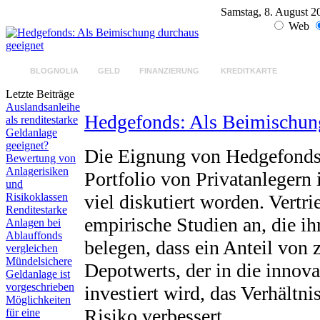
Samstag, 8. August 2
Web
BLOGNOLIA
GELD
FINANZIERUNG
KREDITKARTE
GELD
Letzte Beiträge
Auslandsanleihe
Hedgefonds: Als Beimischung
als renditestarke
Geldanlage
geeignet?
Die Eignung von Hedgefonds
Bewertung von
Anlagerisiken
Portfolio von Privatanlegern i
und
Risikoklassen
viel diskutiert worden. Vertr
Renditestarke
empirische Studien an, die i
Anlagen bei
Ablauffonds
belegen, dass ein Anteil von
vergleichen
Mündelsichere
Depotwerts, der in die innov
Geldanlage ist
vorgeschrieben
investiert wird, das Verhältn
Möglichkeiten
Risiko verbessert.
für eine