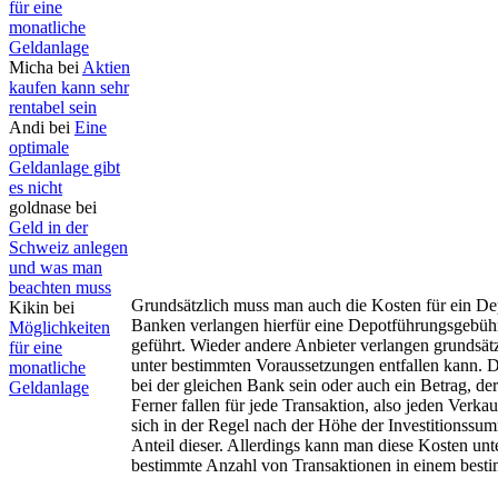
für eine
monatliche
Geldanlage
Micha bei
Aktien
kaufen kann sehr
rentabel sein
Andi bei
Eine
optimale
Geldanlage gibt
es nicht
goldnase bei
Geld in der
Schweiz anlegen
und was man
beachten muss
Grundsätzlich muss man auch die Kosten für ein De
Kikin bei
Banken verlangen hierfür eine Depotführungsgebühr
Möglichkeiten
geführt. Wieder andere Anbieter verlangen grundsät
für eine
unter bestimmten Voraussetzungen entfallen kann. D
monatliche
bei der gleichen Bank sein oder auch ein Betrag, de
Geldanlage
Ferner fallen für jede Transaktion, also jeden Verk
sich in der Regel nach der Höhe der Investitionssum
Anteil dieser. Allerdings kann man diese Kosten u
bestimmte Anzahl von Transaktionen in einem besti