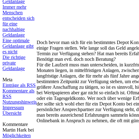
Geldanlage
Immer mehr
Menschen
entscheiden sich
für eine
nachhaltige
Geldanlage
Eine optimale
Doch bevor man sich für ein bestimmtes Depot Konto
Geldanlage gibt
einige Fragen stellen. Wie lange soll das Geld ang
es nicht
Termin zur Verfügung stehen? Hat man bereits Erf
Die richtige
Benötigt man evtl. doch noch Beratung?
private
Für die Laufzeit muss man unterscheiden, in kurzfri
Geldanlage
Monaten liegen, in mittelfristigen Anlagen, zwisch
langfristige Anlagen, die für mehr als fünf Jahre an
Meta
bestimmten Zeitpunkt zur Verfügung stehen, um etw
Einträge als RSS
größere Anschaffung zu tätigen, so ist es sinnvoll, 
Kommentare als
bei Wertpapieren aber gar nicht so einfach ist. Oftm
RSS
oder ein Tagesgeldkonto. Wer noch über wenige Erf
Nutzungshinweis
der sollte sich wohl eher für ein Depot Konto bei ein
Impressum
persönlicher Ansprechpartner zur Verfügung steht, d
Übersicht
man bereits ausreichend Erfahrungen sammeln können
Onlinebank in Anspruch zu nehmen, die oft mit gün
Kommentare
Martin Hark bei
Möglichkeiten