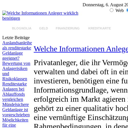
Donnerstag, 6. August 2
Web
BLOGNOLIA
GELD
FINANZIERUNG
KREDITKARTE
GELD
Letzte Beiträge
Auslandsanleihe
Welche Informationen Anlege
als renditestarke
Geldanlage
geeignet?
Privatanleger, die ihr Vermö
Bewertung von
Anlagerisiken
verwalten und dabei oft in ei
und
Risikoklassen
investieren, benötigen eine fu
Renditestarke
Informationsgrundlage, wenn 
Anlagen bei
Ablauffonds
erfolgreich im Markt agiere
vergleichen
Mündelsichere
gehört zu einer qualitativ h
Geldanlage ist
vorgeschrieben
eine vernünftige Einschätzun
Möglichkeiten
Rahmenbedingungen, in denen
für eine