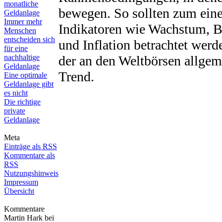
monatliche
bewegen. So sollten zum eine
Geldanlage
Immer mehr
Indikatoren wie Wachstum, B
Menschen
entscheiden sich
und Inflation betrachtet wer
für eine
nachhaltige
der an den Weltbörsen allgem
Geldanlage
Trend.
Eine optimale
Geldanlage gibt
es nicht
Die richtige
private
Geldanlage
Meta
Einträge als RSS
Kommentare als
RSS
Nutzungshinweis
Impressum
Übersicht
Kommentare
Martin Hark bei