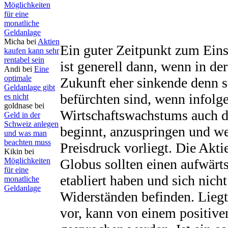
Möglichkeiten
für eine
monatliche
Geldanlage
Micha bei
Aktien
Ein guter Zeitpunkt zum Eins
kaufen kann sehr
rentabel sein
ist generell dann, wenn in de
Andi bei
Eine
optimale
Zukunft eher sinkende denn s
Geldanlage gibt
befürchten sind, wenn infolg
es nicht
goldnase bei
Wirtschaftswachstums auch d
Geld in der
Schweiz anlegen
beginnt, anzuspringen und w
und was man
beachten muss
Preisdruck vorliegt. Die Akt
Kikin bei
Möglichkeiten
Globus sollten einen aufwärts
für eine
etabliert haben und sich nich
monatliche
Geldanlage
Widerständen befinden. Liegt
vor, kann von einem positive